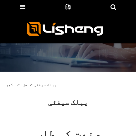
> پبلک سیفٹی
حل
>
گھر
پبلک سیفٹی
صنعت کی طلب