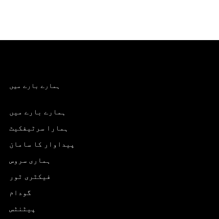
ہمارے بارے میں
ہمارے بارے میں
ہمارا سرٹیفکیٹ
پیداوار کا سامان
ہماری سروس
فیکٹری ٹور
گودام
پیٹنٹس