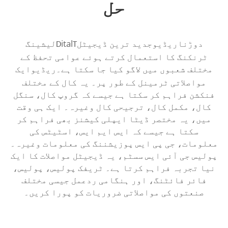
حل
دوڑنا
جدید ترین ڈیجیٹل
ital
لیشینگ
ریڈیو
T
D
ٹرنکنگ کا استعمال کرتے ہوئے عوامی تحفظ کے
مختلف شعبوں میں لاگو کیا جا سکتا ہے۔
ایک
ریڈیو
مواصلاتی ٹرمینل کے طور پر۔ یہ کال کے مختلف
فنکشن فراہم کر سکتا ہے جیسے کہ گروپ کال، سنگل
کال، مکمل کال، ترجیحی کال وغیرہ۔ ایک ہی وقت
میں، یہ مختصر ڈیٹا ایپلی کیشنز بھی فراہم کر
سکتا ہے جیسے کہ ایس ایم ایس، اسٹیٹس کی
معلومات، جی پی ایس پوزیشننگ کی معلومات وغیرہ۔
پولیس جی آئی ایس سسٹم، یہ ڈیجیٹل مواصلات کا ایک
نیا تجربہ فراہم کرتا ہے۔ ٹریفک پولیس، پولیس،
فائر فائٹنگ، اور ہنگامی ردعمل جیسی مختلف
صنعتوں کی مواصلاتی ضروریات کو پورا کریں۔