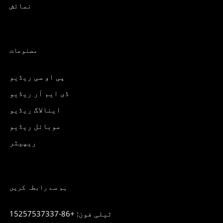
نمائش
مصنوعات
پی او سی ریڈیو
ڈی ایم آر ریڈیو
اینالاگ ریڈیو
موبائل ریڈیو
ریپیٹر
ہم سے رابطہ کریں
ٹیلی فون: +86-15257537337