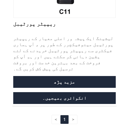
ریپیٹر پورٹیبل
لیشینگ ایک پیشہ ور اعلی معیار کے ریپیٹر
پورٹیبل مینوفیکچرر کے طور پر ، آپ ہماری
فیکٹری سے ریپیٹر پورٹیبل خریدنے کے لئے
یقین دہانی کر سکتے ہیں اور ہم آپ کو
فروخت کے بعد بہترین خدمت اور بروقت
ترسیل کی پیش کش کریں گے۔
مزید پڑھ
انکوائری بھیجیں۔
<
1
>