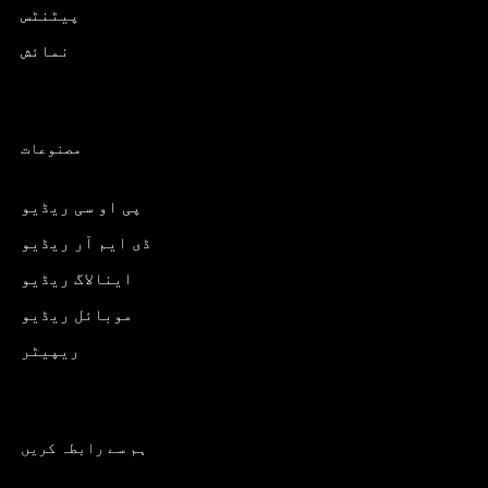
پیٹنٹس
نمائش
مصنوعات
پی او سی ریڈیو
ڈی ایم آر ریڈیو
اینالاگ ریڈیو
موبائل ریڈیو
ریپیٹر
ہم سے رابطہ کریں