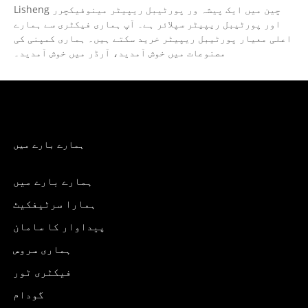
Lisheng چین میں ایک پیشہ ور پورٹیبل ریپیٹر مینوفیکچرر
اور پورٹیبل ریپیٹر سپلائر ہے۔ آپ ہماری فیکٹری سے ہمارے
اعلی معیار پورٹیبل ریپیٹر خرید سکتے ہیں۔ ہماری کمپنی کی
مصنوعات میں خوش آمدید، آرڈر میں خوش آمدید۔
ہمارے بارے میں
ہمارے بارے میں
ہمارا سرٹیفکیٹ
پیداوار کا سامان
ہماری سروس
فیکٹری ٹور
گودام