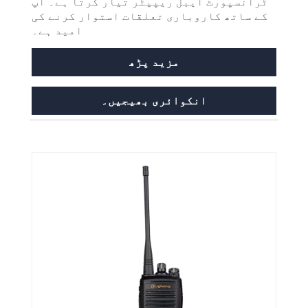
ٹرانسپورٹ ایبل ریپیٹر تیار کرتا ہے۔ آپ
کے ساتھ کاروباری تعلقات استوار کرنے کی
امید ہے۔
مزید پڑھ
انکوائری بھیجیں۔