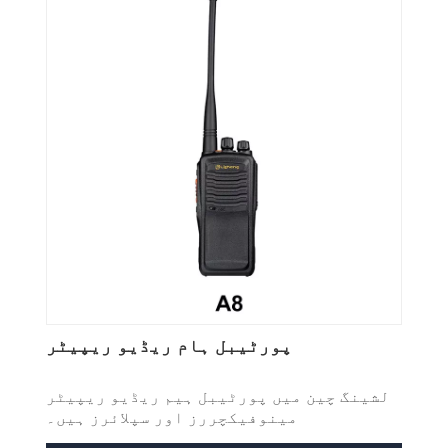
پورٹیبل ہام ریڈیو ریپیٹر
لشینگ چین میں پورٹیبل ہیم ریڈیو ریپیٹر
مینوفیکچررز اور سپلائرز ہیں۔