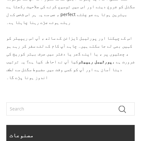
سگنل کو فروغ دینے اور اس میں توسیع کرنے کی صلاحیت رکھتا ہے
، جس سے یہ ہر اس شخص کے ل perfect بہترین ہوتا ہے جو چلتے
رہتے ہوئے جڑے رہنا چاہتا ہے۔
اس کے چیکنا اور پورٹیبل ڈیزائن کے ساتھ ، آپ اس ریپیٹر کو
کہیں بھی لے جا سکتے ہیں۔ چاہے آپ کام کے لئے سفر کر رہے ہو
، چھٹیوں پر ، یا اپنے گھر یا دفتر میں صرف بہتر کوریج کی
ضرورت ہے ،
پورٹیبل ریپیٹر
کیا آپ نے احاطہ کیا ہے؟ یہ ترتیب
دینا آسان ہے اور آپ کو کسی وقت میں مضبوط سگنل سے لطف
اندوز ہونا پڑے گا۔
مصنوعات