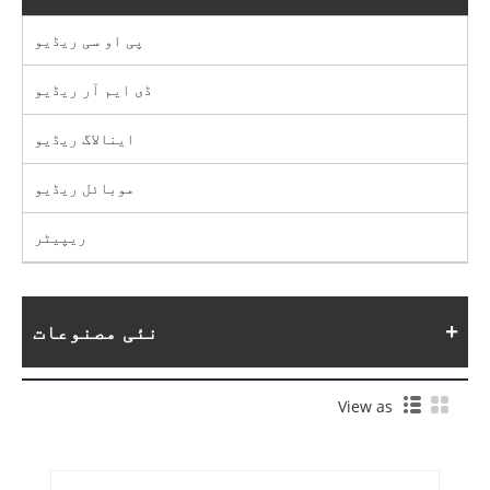
پی او سی ریڈیو
ڈی ایم آر ریڈیو
اینالاگ ریڈیو
موبائل ریڈیو
ریپیٹر
نئی مصنوعات
View as