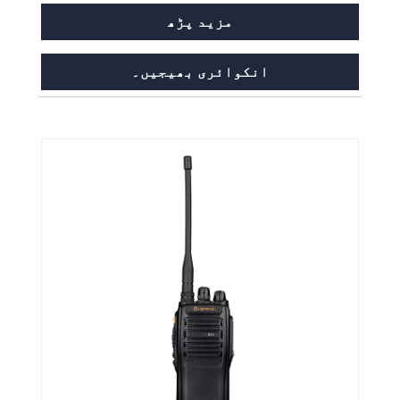
مزید پڑھ
انکوائری بھیجیں۔