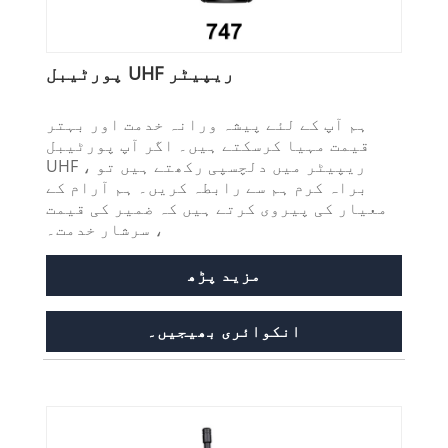
پورٹیبل UHF ریپیٹر
ہم آپ کے لئے پیشہ ورانہ خدمت اور بہتر
قیمت مہیا کرسکتے ہیں۔ اگر آپ پورٹیبل
UHF ریپیٹر میں دلچسپی رکھتے ہیں تو ،
براہ کرم ہم سے رابطہ کریں۔ ہم آرام کے
معیار کی پیروی کرتے ہیں کہ ضمیر کی قیمت
، سرشار خدمت۔
مزید پڑھ
انکوائری بھیجیں۔