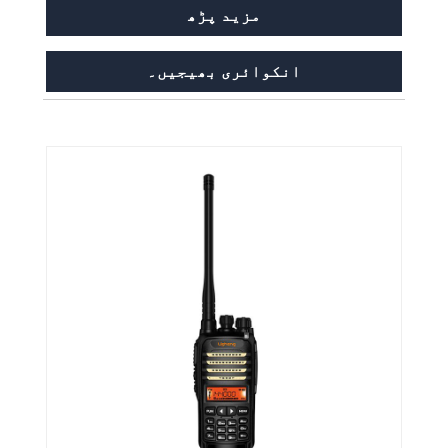
مزید پڑھ
انکوائری بھیجیں۔