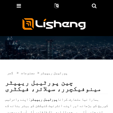
> پورٹیبل ریپیٹر
مصنوعات
>
گھر
چین پورٹیبل ریپیٹر
مینوفیکچرر، سپلائر، فیکٹری
ہمارا نیا متعارف کرانا
پورٹیبل ریپیٹر
: اپنے وائرلیس
کوریج کو بڑھانے اور اپنے انٹرنیٹ کنیکشن کو بہتر بنانے کے
لئے حتمی آلہ۔ یہ چھوٹا ابھی تک طاقتور آلہ آپ کے موجودہ