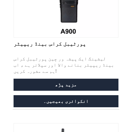
پورٹیبل کراس بینڈ ریپیٹر
لیشینگ ایک پیشہ ور چین پورٹیبل کراس
بینڈ ریپیٹر بنانے والا اور سپلائر ہے ، اب
ہم سے مشورہ کریں!
مزید پڑھ
انکوائری بھیجیں۔