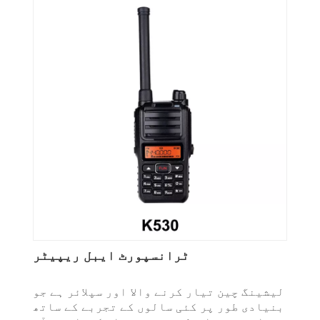
ٹرانسپورٹ ایبل ریپیٹر
لیشینگ چین تیار کرنے والا اور سپلائر ہے جو
بنیادی طور پر کئی سالوں کے تجربے کے ساتھ