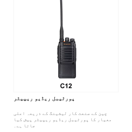
پورٹیبل ریڈیو ریپیٹر
چین کے صنعت کار لیشینگ کے ذریعہ اعلی
معیار کا پورٹیبل ریڈیو ریپیٹر پیش کیا
جاتا ہے۔